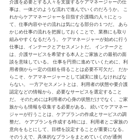
介護を必要とする人々を支援するケアマネージャーの仕
事は、一体どのような流れで進んでいくのだろうか。 こ
れからケアマネージャーを目指す介護職の人々にとっ
て、仕事内容やその流れは気になる部分の１つだ。 あら
かじめ仕事の流れを把握しておくことで、業務にも取り
組みやすくなるだろう。 ケアマネージャーが始めに行う
仕事は、インテークとアセスメントだ。 インテークと
は、介護サービスを希望する本人とご家族との最初の面
談を意味している。 仕事を円滑に進めていくために、利
用者側から一定の信頼を得ることは必要不可欠だ。 だか
らこそ、ケアマネージャーとして誠実に接しなければな
らない。 一方アセスメントとは、利用者の状態や要介護
認定などの情報から、必要なサービスを選定すること
だ。 そのためには利用者の心身の状態だけでなく、ご家
族からも情報を収集する必要がある。 続いてケアマネー
ジャーが行うことは、ケアプランの作成とサービスの調
整だ。 ケアプランを作成する時には、利用者とご家族の
意向をもとにして、目標を設定することが重要になる。
そのうえで、具体的なプランをまとめていくのが通例